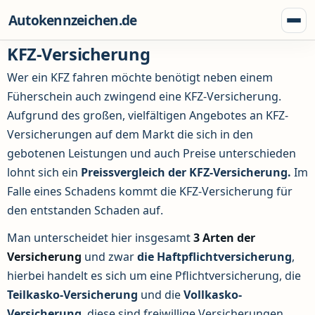
Zum Inhalt springen
Autokennzeichen.de
Menü
KFZ-Versicherung
Wer ein KFZ fahren möchte benötigt neben einem
Füherschein auch zwingend eine KFZ-Versicherung.
Aufgrund des großen, vielfältigen Angebotes an KFZ-
Versicherungen auf dem Markt die sich in den
gebotenen Leistungen und auch Preise unterschieden
lohnt sich ein
Preissvergleich der KFZ-Versicherung.
Im
Falle eines Schadens kommt die KFZ-Versicherung für
den entstanden Schaden auf.
Man unterscheidet hier insgesamt
3 Arten der
Versicherung
und zwar
die Haftpflichtversicherung
,
hierbei handelt es sich um eine Pflichtversicherung, die
Teilkasko-Versicherung
und die
Vollkasko-
Versicherung
, diese
sind freiwillige Versicherungen.