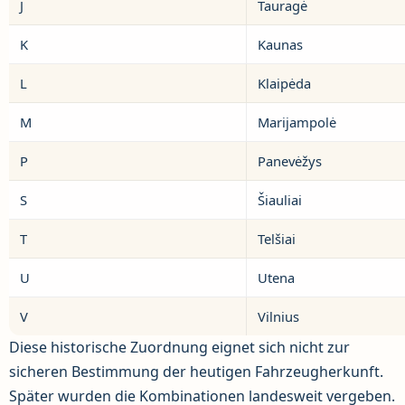
J
Tauragė
K
Kaunas
L
Klaipėda
M
Marijampolė
P
Panevėžys
S
Šiauliai
T
Telšiai
U
Utena
V
Vilnius
Diese historische Zuordnung eignet sich nicht zur
sicheren Bestimmung der heutigen Fahrzeugherkunft.
Später wurden die Kombinationen landesweit vergeben.