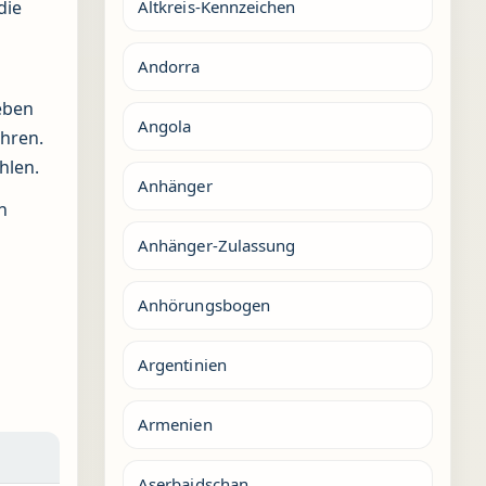
die
Altkreis-Kennzeichen
Andorra
eben
Angola
hren.
hlen.
Anhänger
n
Anhänger-Zulassung
Anhörungsbogen
Argentinien
Armenien
Aserbaidschan