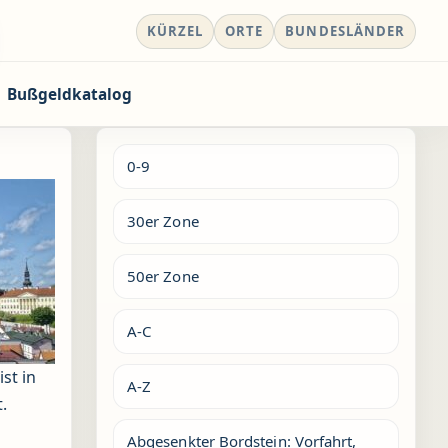
KÜRZEL
ORTE
BUNDESLÄNDER
Bußgeldkatalog
0-9
30er Zone
50er Zone
A-C
st in
A-Z
.
Abgesenkter Bordstein: Vorfahrt,