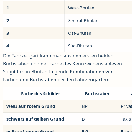
1
West-Bhutan
2
Zentral-Bhutan
3
Ost-Bhutan
4
Süd-Bhutan
Die Fahrzeugart kann man aus den ersten beiden
Buchstaben und der Farbe des Kennzeichens ablesen.
So gibt es in Bhutan folgende Kombinationen von
Farben und Buchstaben bei den Fahrzeugarten:
Farbe des Schildes
Buchstaben
weiß auf rotem Grund
BP
Priva
schwarz auf gelben Grund
BT
Taxis
gelb auf rotem Grund
BG
Fahrz