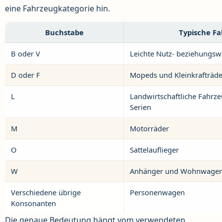
eine Fahrzeugkategorie hin.
Buchstabe
Typische Fa
B oder V
Leichte Nutz- beziehungsw
D oder F
Mopeds und Kleinkrafträde
L
Landwirtschaftliche Fahrz
Serien
M
Motorräder
O
Sattelauflieger
W
Anhänger und Wohnwagen
Verschiedene übrige
Personenwagen
Konsonanten
Die genaue Bedeutung hängt vom verwendeten