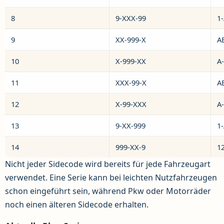
8
9-XXX-99
1
9
XX-999-X
A
10
X-999-XX
A
11
XXX-99-X
A
12
X-99-XXX
A
13
9-XX-999
1
14
999-XX-9
1
Nicht jeder Sidecode wird bereits für jede Fahrzeugart
verwendet. Eine Serie kann bei leichten Nutzfahrzeugen
schon eingeführt sein, während Pkw oder Motorräder
noch einen älteren Sidecode erhalten.