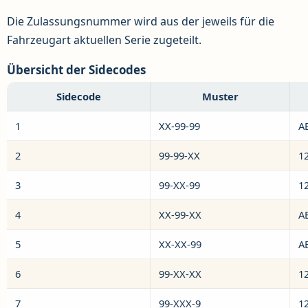
Die Zulassungsnummer wird aus der jeweils für die
Fahrzeugart aktuellen Serie zugeteilt.
Übersicht der Sidecodes
Sidecode
Muster
1
XX-99-99
A
2
99-99-XX
1
3
99-XX-99
1
4
XX-99-XX
A
5
XX-XX-99
A
6
99-XX-XX
1
7
99-XXX-9
1