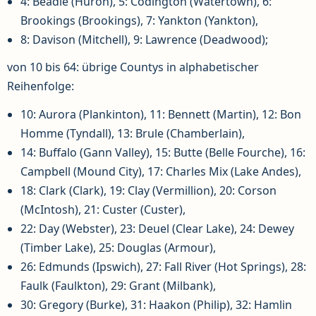
4: Beadle (Huron), 5: Codington (Watertown), 6:
Brookings (Brookings), 7: Yankton (Yankton),
8: Davison (Mitchell), 9: Lawrence (Deadwood);
von 10 bis 64: übrige Countys in alphabetischer
Reihenfolge:
10: Aurora (Plankinton), 11: Bennett (Martin), 12: Bon
Homme (Tyndall), 13: Brule (Chamberlain),
14: Buffalo (Gann Valley), 15: Butte (Belle Fourche), 16:
Campbell (Mound City), 17: Charles Mix (Lake Andes),
18: Clark (Clark), 19: Clay (Vermillion), 20: Corson
(McIntosh), 21: Custer (Custer),
22: Day (Webster), 23: Deuel (Clear Lake), 24: Dewey
(Timber Lake), 25: Douglas (Armour),
26: Edmunds (Ipswich), 27: Fall River (Hot Springs), 28:
Faulk (Faulkton), 29: Grant (Milbank),
30: Gregory (Burke), 31: Haakon (Philip), 32: Hamlin