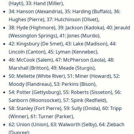
(Hayti), 33: Hand (Miller),
34: Hanson (Alexandria), 35: Harding (Buffalo), 36:
Hughes (Pierre), 37: Hutchinson (Olivet),
38: Hyde (Highmore), 39: Jackson (Kadoka), 40: Jerauld
(Wessington Springs), 41: Jones (Murdo),
42: Kingsbury (De Smet), 43: Lake (Madison), 44:
Lincoln (Canton), 45: Lyman (Kennebec),
46: McCook (Salem), 47: McPherson (Leola), 48:
Marshall (Britton), 49: Meade (Sturgis),
50: Mellette (White River), 51: Miner (Howard), 52:
Moody (Flandreau), 53: Perkins (Bison),
54: Potter (Gettysburg), 55: Roberts (Sisseton), 56:
Sanborn (Woonsocket), 57: Spink (Redfield),
58: Stanley (Fort Pierre), 59: Sully (Onida), 60: Tripp
(Winner), 61: Turner (Parker),
62: Union (Union), 63: Walworth (Selby), 64: Ziebach
(Dupree);