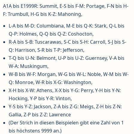
A1A bis E1999R: Summit, E-S bis F-M: Portage, F-N bis H-
F: Trumbull, H-G bis K-Z: Mahoning,
L-A bis M-D: Columbiana, M-E bis Q-K: Stark, Q-L bis
Q-P: Holmes, Q-Q bis Q-Z: Coshocton,
R-A bis S-B: Tuscarawas, S-C bis S-H: Carroll, S-J bis S-
Q: Harrison, S-R bis T-P: Jefferson,
T-Q bis U-N: Belmont, U-P bis U-Z: Guernsey, V-A bis
W-A: Muskingum,
W-B bis W-F: Morgan, W-G bis W-L: Noble, W-M bis W-
Q: Monroe, W-R bis X-G: Washington,
X-H bis X-W: Athens, X-X bis Y-G: Perry, Y-H bis Y-N:
Hocking, Y-P bis Y-R: Vinton,
Y-S bis Y-Z: Jackson, Z-A bis Z-G: Meigs, Z-H bis Z-N:
Gallia, Z-P bis Z-Z: Lawrence
(Der Strich in diesen Beispielen gibt eine Zahl von 1
bis höchstens 9999 an.)