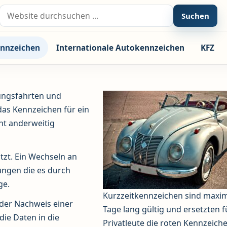
Suche nach:
Suchen
nnzeichen
Internationale Autokennzeichen
KFZ
ungsfahrten und
as Kennzeichen für ein
ht anderweitig
zt. Ein Wechseln an
ungen die es durch
ge.
Kurzzeitkennzeichen sind maxim
 der Nachweis einer
Tage lang gültig und ersetzten f
die Daten in die
Privatleute die roten Kennzeiche