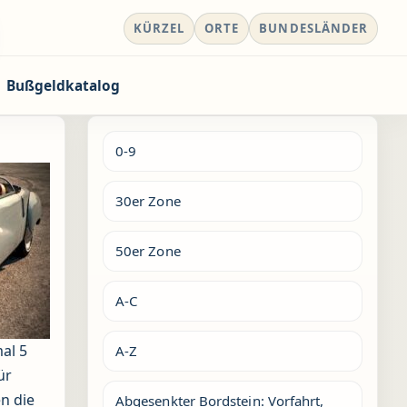
KÜRZEL
ORTE
BUNDESLÄNDER
Bußgeldkatalog
0-9
30er Zone
50er Zone
A-C
al 5
A-Z
ür
n die
Abgesenkter Bordstein: Vorfahrt,