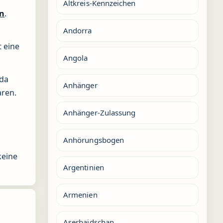
Altkreis-Kennzeichen
n
.
Andorra
t eine
Angola
 da
Anhänger
aren.
Anhänger-Zulassung
Anhörungsbogen
keine
Argentinien
Armenien
Aserbaidschan