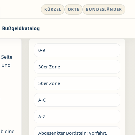
KÜRZEL
ORTE
BUNDESLÄNDER
Bußgeldkatalog
0-9
 Seite
n und
30er Zone
50er Zone
n
A-C
A-Z
Ob eine
Abgesenkter Bordstein: Vorfahrt,