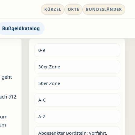
KÜRZEL
ORTE
BUNDESLÄNDER
Bußgeldkatalog
0-9
30er Zone
t geht
50er Zone
ach §12
A-C
A-Z
t um
zum
Abgesenkter Bordstein: Vorfahrt,