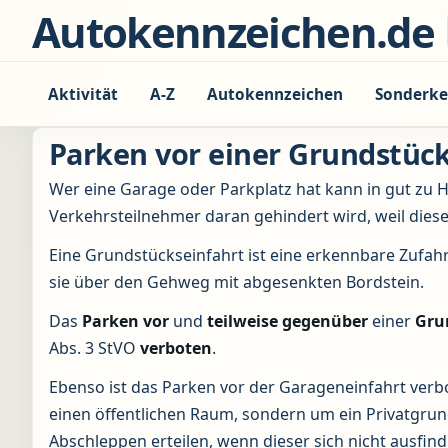
Zum Inhalt springen
Autokennzeichen.de
Aktivität
A-Z
Autokennzeichen
Sonderke
Parken vor einer Grundstück
Wer eine Garage oder Parkplatz hat kann in gut zu
Verkehrsteilnehmer daran gehindert wird, weil dies
Eine Grundstückseinfahrt ist eine erkennbare Zufahr
sie über den Gehweg mit abgesenkten Bordstein.
Das
Parken
vor
und
teilweise gegenüber
einer
Gru
Abs. 3 StVO
verboten
.
Ebenso ist das Parken vor der Garageneinfahrt verbo
einen öffentlichen Raum, sondern um ein Privatgrun
Abschleppen erteilen, wenn dieser sich nicht ausfin