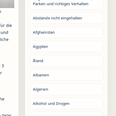
Parken und richtiges Verhalten
n
Abstände nicht eingehalten
ür die
Afghanistan
 und
liche
Ägypten
Åland
 3
er
Albanien
Algerien
che
Alkohol und Drogen
e PKW,