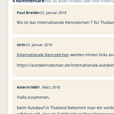
4 Kommentare
Hast du einen Hinweis oder eine Erfahrun
Paul Breider
23. Januar 2018
Wo ist das internationale Kennzeichen T für Thail
sirtir
23. Januar 2018
Internationale Kennzeichen
werden hinten links an
https://autokennzeichen.de/internationale-autoke
Asterix1669
1. März 2018
Hallo zusammen,
beim Autokauf in Thailand bekommt man ein vorläu
erfolgen soll, also ein Schild mit weißen Hinterg