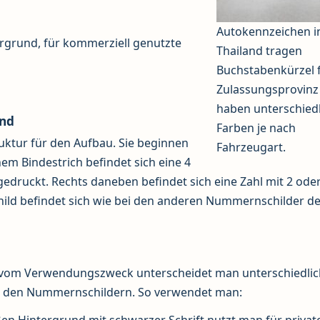
Autokennzeichen i
rgrund, für kommerziell genutzte
Thailand tragen
Buchstabenkürzel f
Zulassungsprovinz
haben unterschied
and
Farben je nach
ktur für den Aufbau. Sie beginnen
Fahrzeugart.
nem Bindestrich befindet sich eine 4
fgedruckt. Rechts daneben befindet sich eine Zahl mit 2 oder
child befindet sich wie bei den anderen Nummernschilder d
vom Verwendungszweck unterscheidet man unterschiedli
i den Nummernschildern. So verwendet man:
en Hintergrund mit schwarzer Schrift nutzt man für privat