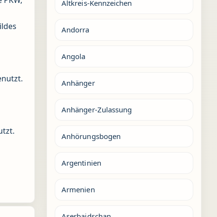
Altkreis-Kennzeichen
ildes
Andorra
Angola
enutzt.
Anhänger
Anhänger-Zulassung
tzt.
Anhörungsbogen
Argentinien
Armenien
Aserbaidschan