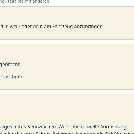
g? Teile sie mit anderen.
and in weiß oder gelb am Fahrzeug anzubringen
gebracht.
nnzeichen/
figes, rotes Kennzeichen. Wenn die offizielle Anmeldung
rund mit schwarzer Schrift. Bekomme ich dann die Gebühr von