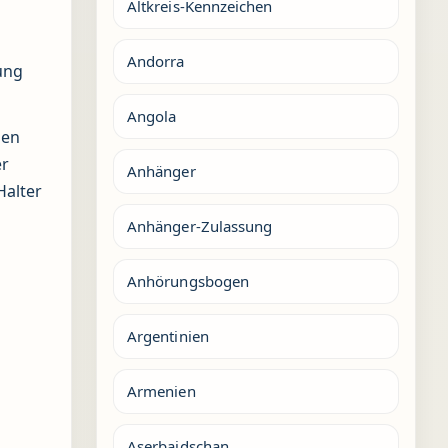
Altkreis-Kennzeichen
Andorra
ung
Angola
gen
er
Anhänger
Halter
Anhänger-Zulassung
Anhörungsbogen
Argentinien
Armenien
Aserbaidschan