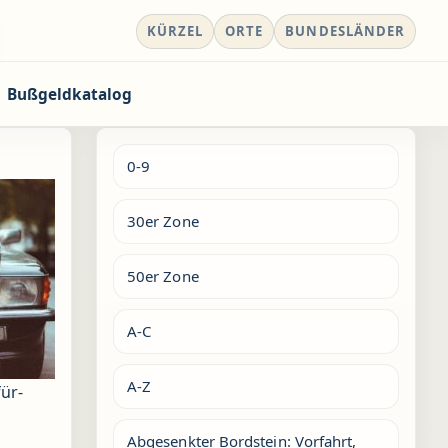
KÜRZEL
ORTE
BUNDESLÄNDER
Bußgeldkatalog
0-9
30er Zone
50er Zone
A-C
A-Z
ür-
Abgesenkter Bordstein: Vorfahrt,