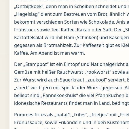
„Ontbijtkoek“, denn man in Scheiben schneidet und m
„Hagelslag“ dient zum Bestreuen vom Brot, ähnlich
bekommt verschieden Sorten wie Schokolade, Anis 
Frühstück sowie Tee, Kaffee, Kakao oder Saft. Der „Sla
Kartoffelsalat wird mit Ham (Schinken) und Käse ge
gegessen als Brotmahlzeit. Zur Kaffeezeit gibt es Kl
Kaffee. Am Abend ist man warm.
Der „Stamppot“ ist ein Eintopf und Nationalgericht a
Gemüse mit heißer Rauchwurst „rookworst“ sowie 
Zur Wurst wird auch Sauerkraut „zuukool“ serviert.
„snert“ wird gern mit Speck oder Wurst gegessen. Al
beliebt sind „Pannekoekhuis“ die viel Pfannkuchen bi
idonesische Restaurants findet man in Land, bedingt
Pommes frites als „patat“, „frites“, „frietjes“ mit „
Erdnussauce, sowie Frikandeln und in den Küstenorten