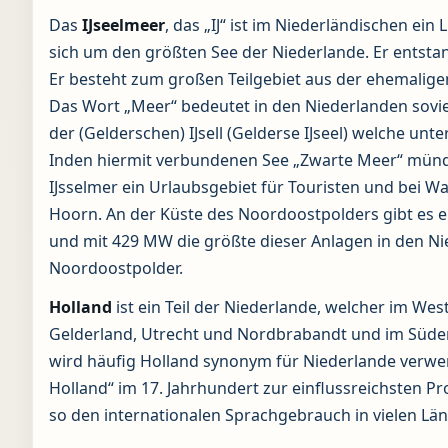
Das
IJseelmeer
, das „IJ“ ist im Niederländischen ein
sich um den größten See der Niederlande. Er entstan
Er besteht zum großen Teilgebiet aus der ehemalig
Das Wort „Meer“ bedeutet in den Niederlanden sovie
der (Gelderschen) IJsell (Gelderse IJseel) welche 
Inden hiermit verbundenen See „Zwarte Meer“ mündet
IJsselmer ein Urlaubsgebiet für Touristen und bei W
Hoorn. An der Küste des Noordoostpolders gibt es 
und mit 429 MW die größte dieser Anlagen in den N
Noordoostpolder.
Holland
ist ein Teil der Niederlande, welcher im We
Gelderland, Utrecht und Nordbrabandt und im Süde
wird häufig Holland synonym für Niederlande verwend
Holland“ im 17. Jahrhundert zur einflussreichsten P
so den internationalen Sprachgebrauch in vielen Län