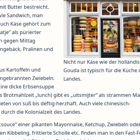
it Butter bestreicht.
 wie Sandwich, man
auch Käse gehört zum
tje“ als pürierter
rn gegen Mittag
eingebäck, Pralinen und
Nicht nur Käse wie der holländi
us Kartoffeln und
Gouda ist typisch für die Küche 
angebrannten Zwiebeln.
Landes.
 Eine dicke Erbsensuppe
s Brotmahlzeit „lunch) gibt es „uitsmijter“ als strammen M
eten von süß bis deftig-herzhaft. Auch viele chinesisch-
 durch die Kolonialzeit des Landes.
Frietsouce“ einer pikanten Mayonnaise, Ketchup, Zwiebeln ode
 Kibbeling, frittierte Scholle etc. finden man in den Fast-