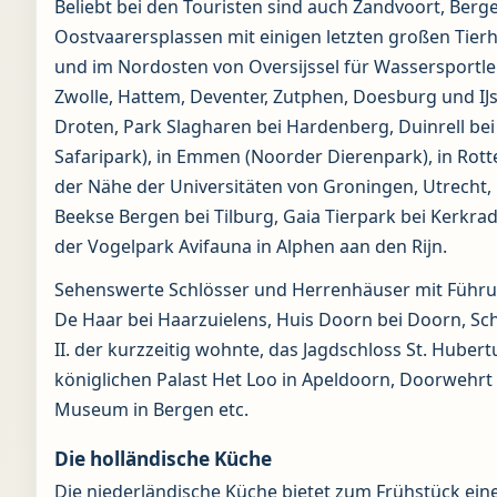
Beliebt bei den Touristen sind auch Zandvoort, Berge
Oostvaarersplassen mit einigen letzten großen Tierhe
und im Nordosten von Oversijssel für Wassersportle
Zwolle, Hattem, Deventer, Zutphen, Doesburg und IJss
Droten, Park Slagharen bei Hardenberg, Duinrell be
Safaripark), in Emmen (Noorder Dierenpark), in Rott
der Nähe der Universitäten von Groningen, Utrecht
Beekse Bergen bei Tilburg, Gaia Tierpark bei Kerkr
der Vogelpark Avifauna in Alphen aan den Rijn.
Sehenswerte Schlösser und Herrenhäuser mit Führun
De Haar bei Haarzuielens, Huis Doorn bei Doorn, S
II. der kurzzeitig wohnte, das Jagdschloss St. Hube
königlichen Palast Het Loo in Apeldoorn, Doorwehrt
Museum in Bergen etc.
Die holländische Küche
Die niederländische Küche bietet zum Frühstück ei