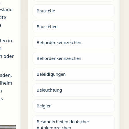
k
esland
Baustelle
dte
ei
Baustellen
ten in
Behördenkennzeichen
e
rn oder
Behördenkennzeichen
Beleidigungen
usden,
ilhelm
Beleuchtung
n
ls
Belgien
Besonderheiten deutscher
Autokennzeichen