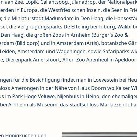
n aan Zee, Lopik, Callantsoog, Julanadrop, der Nationalpar
rden in Europa, die Westfriesischen Inseln, die Seen in Fri
r, die Miniaturstadt Madurodam in Den Haag, die Hansestä
el, die Vergnügungsparks De Efteling bei Tilburg, Walibi b
i Den Haag, die großen Zoos in Arnheim (Burger’s Zoo &
erdam (Blidjdorp) und in Amsterdam (Artis), botanische Gär
, Leiden, Amsterdam und Wageningen, sowie Safariparks wi
ade, Dierenpark Amersfoort, Affen-Zoo Apenheul in Apeldoo
gen für die Besichtigung findet man in Loevestein bei He
chloss Amerongen in der Nähe von Haus Doorn wo Kaiser W
rtus im Park Hoge Veluwe, Nijenhuis in Heino, den ehemalige
 bei Arnheim als Museum, das Stadtschloss Markiezenhof a
nen Honigkuchen den