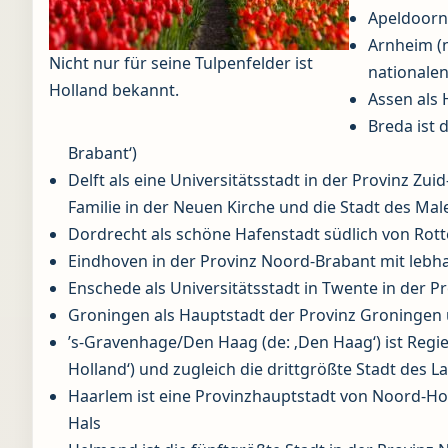
Apeldoorn
Arnheim (n
Nicht nur für seine Tulpenfelder ist
nationale
Holland bekannt.
Assen als 
Breda ist 
Brabant‘)
Delft als eine Universitätsstadt in der Provinz Zui
Familie in der Neuen Kirche und die Stadt des Ma
Dordrecht als schöne Hafenstadt südlich von Rot
Eindhoven in der Provinz Noord-Brabant mit lebha
Enschede als Universitätsstadt in Twente in der P
Groningen als Hauptstadt der Provinz Groningen 
’s-Gravenhage/Den Haag (de: ‚Den Haag‘) ist Regie
Holland‘) und zugleich die drittgrößte Stadt des 
Haarlem ist eine Provinzhauptstadt von Noord-Hol
Hals