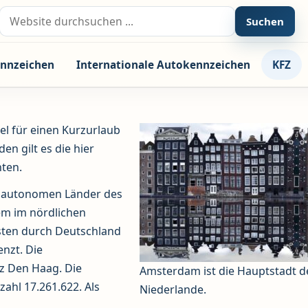
Suche nach:
Suchen
nnzeichen
Internationale Autokennzeichen
KFZ
el für einen Kurzurlaub
n gilt es die hier
ten.
 4 autonomen Länder des
lem im nördlichen
sten durch Deutschland
nzt. Die
z Den Haag. Die
Amsterdam ist die Hauptstadt d
ahl 17.261.622. Als
Niederlande.