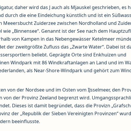
 Ligatur, daher wird das J auch als Mjauskel geschrieben, es 
d durch die eine Eindeichung künstlich und ist ein Süßwas
en Meeersbucht Zuiderzee zwischen Nordholland und Zuide
l wie „Binnensee“. Genannt ist der See nach dem Hauptzuf
unterhalb von Kampen in das Nebengewässer Ketelmeer münde
 der zweitgrößte Zufluss das „Zwarte Water“. Dabei ist d
assersportlern beliebt. Geprägte Orte sind Enkhuizen und
einen Windpark mit 86 Windkraftanlagen an Land und im W
iederlanden, als Near-Shore-Windpark und gehört zum Win
sten von der Nordsee und im Osten vom IJsselmeer, den Pro
n von der Provinz Zeeland begrenzt wird. Umgangssprachl
et. Dieses ist damit begründet, dass die Provizn „Grafsch
rovinz der „Republik der Sieben Vereinigten Provinzen“ wur
dern beeinflusste.