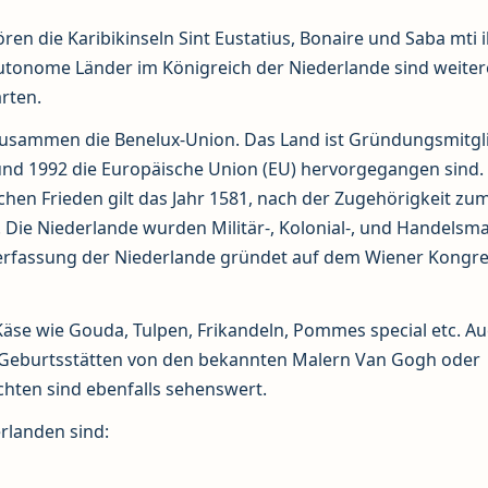
en die Karibikinseln Sint Eustatius, Bonaire und Saba mti 
onome Länder im Königreich der Niederlande sind weitere
rten.
zusammen die Benelux-Union. Das Land ist Gründungsmitgl
nd 1992 die Europäische Union (EU) hervorgegangen sind. 
en Frieden gilt das Jahr 1581, nach der Zugehörigkeit zu
Die Niederlande wurden Militär-, Kolonial-, und Handelsma
e Verfassung der Niederlande gründet auf dem Wiener Kongr
Käse wie Gouda, Tulpen, Frikandeln, Pommes special etc. A
den Geburtsstätten von den bekannten Malern Van Gogh oder
hten sind ebenfalls sehenswert.
erlanden sind: