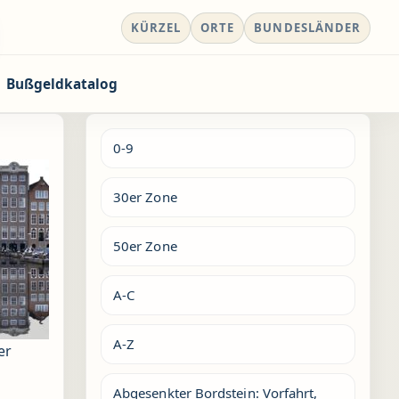
KÜRZEL
ORTE
BUNDESLÄNDER
Bußgeldkatalog
0-9
30er Zone
50er Zone
A-C
A-Z
er
Abgesenkter Bordstein: Vorfahrt,