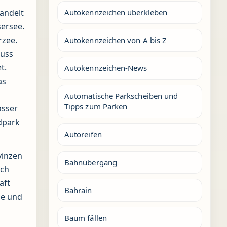
handelt
Autokennzeichen überkleben
sersee.
rzee.
Autokennzeichen von A bis Z
luss
t.
Autokennzeichen-News
as
Automatische Parkscheiben und
Tipps zum Parken
asser
dpark
Autoreifen
vinzen
Bahnübergang
ich
aft
Bahrain
de und
Baum fällen