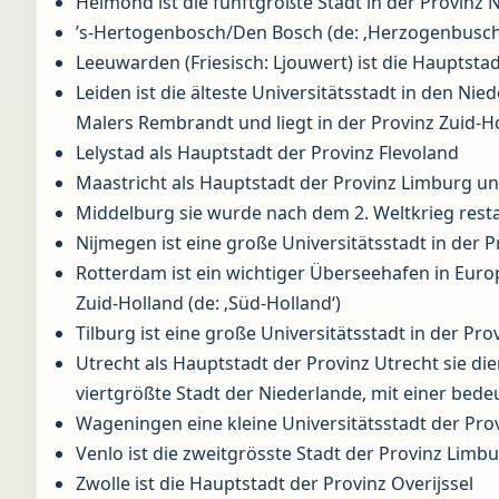
Helmond ist die fünftgrößte Stadt in der Provinz 
’s-Hertogenbosch/Den Bosch (de: ‚Herzogenbusch‘)
Leeuwarden (Friesisch: Ljouwert) ist die Hauptstad
Leiden ist die älteste Universitätsstadt in den Ni
Malers Rembrandt und liegt in der Provinz Zuid-Ho
Lelystad als Hauptstadt der Provinz Flevoland
Maastricht als Hauptstadt der Provinz Limburg un
Middelburg sie wurde nach dem 2. Weltkrieg resta
Nijmegen ist eine große Universitätsstadt in der 
Rotterdam ist ein wichtiger Überseehafen in Europ
Zuid-Holland (de: ‚Süd-Holland‘)
Tilburg ist eine große Universitätsstadt in der Pr
Utrecht als Hauptstadt der Provinz Utrecht sie d
viertgrößte Stadt der Niederlande, mit einer bede
Wageningen eine kleine Universitätsstadt der Pro
Venlo ist die zweitgrösste Stadt der Provinz Limb
Zwolle ist die Hauptstadt der Provinz Overijssel