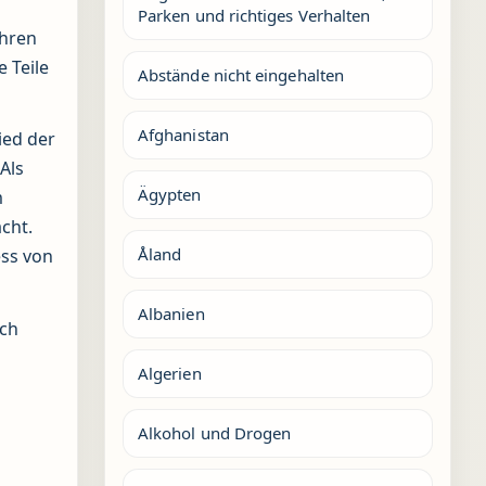
Parken und richtiges Verhalten
ihren
 Teile
Abstände nicht eingehalten
Afghanistan
ied der
Als
Ägypten
m
cht.
Åland
ess von
Albanien
uch
Algerien
Alkohol und Drogen