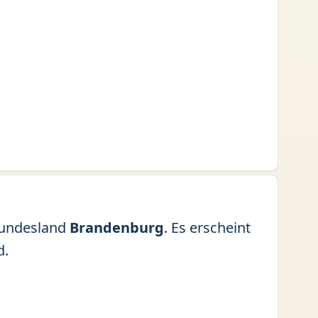
undesland
Brandenburg
. Es erscheint
d.