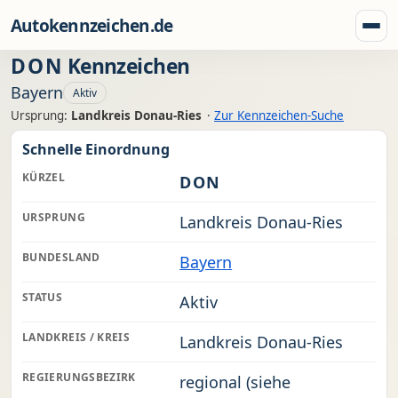
Zum Inhalt springen
Autokennzeichen.de
Menü
DON
Kennzeichen
Bayern
Aktiv
Ursprung:
Landkreis Donau-Ries
·
Zur Kennzeichen-Suche
Schnelle Einordnung
KÜRZEL
DON
URSPRUNG
Landkreis Donau-Ries
BUNDESLAND
Bayern
STATUS
Aktiv
LANDKREIS / KREIS
Landkreis Donau-Ries
REGIERUNGSBEZIRK
regional (siehe