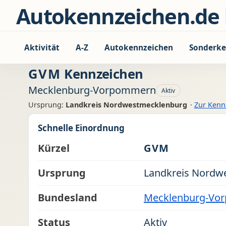
Zum Inhalt springen
Autokennzeichen.de
Aktivität
A-Z
Autokennzeichen
Sonderke
GVM
Kennzeichen
Mecklenburg-Vorpommern
Aktiv
Ursprung:
Landkreis Nordwestmecklenburg
·
Zur Kenn
Schnelle Einordnung
Kürzel
GVM
Ursprung
Landkreis Nordw
Bundesland
Mecklenburg-Vo
Status
Aktiv