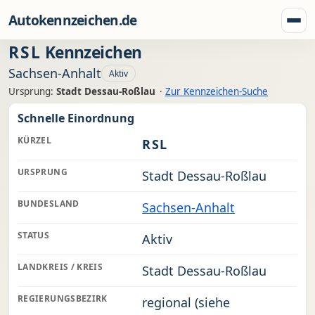
Zum Inhalt springen
Autokennzeichen.de
Menü
RSL
Kennzeichen
Sachsen-Anhalt
Aktiv
Ursprung:
Stadt Dessau-Roßlau
·
Zur Kennzeichen-Suche
Schnelle Einordnung
KÜRZEL
RSL
URSPRUNG
Stadt Dessau-Roßlau
BUNDESLAND
Sachsen-Anhalt
STATUS
Aktiv
LANDKREIS / KREIS
Stadt Dessau-Roßlau
REGIERUNGSBEZIRK
regional (siehe