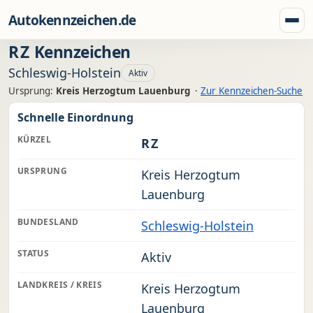
Zum Inhalt springen
Autokennzeichen.de
Menü
RZ
Kennzeichen
Schleswig-Holstein
Aktiv
Ursprung:
Kreis Herzogtum Lauenburg
·
Zur Kennzeichen-Suche
Schnelle Einordnung
KÜRZEL
RZ
URSPRUNG
Kreis Herzogtum
Lauenburg
BUNDESLAND
Schleswig-Holstein
STATUS
Aktiv
LANDKREIS / KREIS
Kreis Herzogtum
Lauenburg