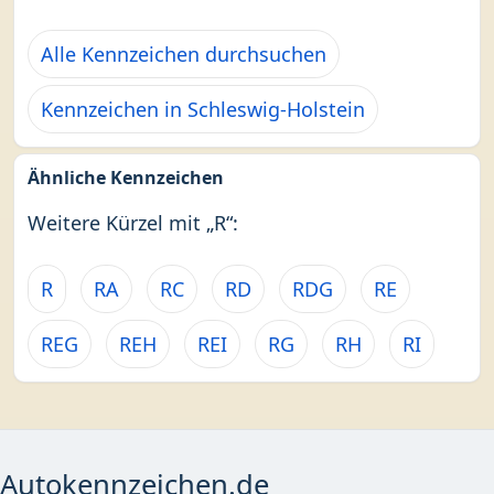
Alle Kennzeichen durchsuchen
Kennzeichen in Schleswig-Holstein
Ähnliche Kennzeichen
Weitere Kürzel mit „R“:
R
RA
RC
RD
RDG
RE
REG
REH
REI
RG
RH
RI
Autokennzeichen.de