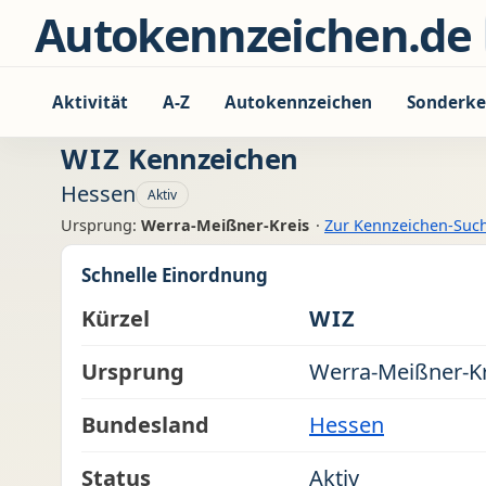
Zum Inhalt springen
Autokennzeichen.de
Aktivität
A-Z
Autokennzeichen
Sonderke
WIZ
Kennzeichen
Hessen
Aktiv
Ursprung:
Werra-Meißner-Kreis
·
Zur Kennzeichen-Suc
Schnelle Einordnung
Kürzel
WIZ
Ursprung
Werra-Meißner-Kr
Bundesland
Hessen
Status
Aktiv