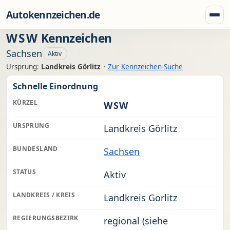
Zum Inhalt springen
Autokennzeichen.de
Menü
WSW
Kennzeichen
Sachsen
Aktiv
Ursprung:
Landkreis Görlitz
·
Zur Kennzeichen-Suche
Schnelle Einordnung
KÜRZEL
WSW
URSPRUNG
Landkreis Görlitz
BUNDESLAND
Sachsen
STATUS
Aktiv
LANDKREIS / KREIS
Landkreis Görlitz
REGIERUNGSBEZIRK
regional (siehe