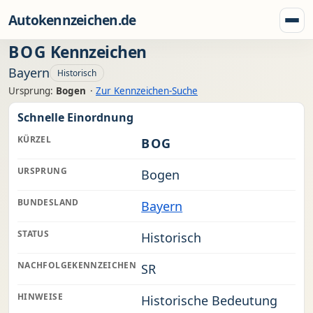
Zum Inhalt springen
Autokennzeichen.de
Menü
BOG
Kennzeichen
Bayern
Historisch
Ursprung:
Bogen
·
Zur Kennzeichen-Suche
Schnelle Einordnung
KÜRZEL
BOG
URSPRUNG
Bogen
BUNDESLAND
Bayern
STATUS
Historisch
NACHFOLGEKENNZEICHEN
SR
HINWEISE
Historische Bedeutung