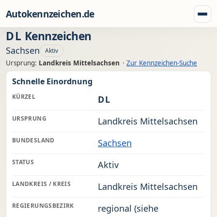
Zum Inhalt springen
Autokennzeichen.de
Menü
DL
Kennzeichen
Sachsen
Aktiv
Ursprung:
Landkreis Mittelsachsen
·
Zur Kennzeichen-Suche
Schnelle Einordnung
KÜRZEL
DL
URSPRUNG
Landkreis Mittelsachsen
BUNDESLAND
Sachsen
STATUS
Aktiv
LANDKREIS / KREIS
Landkreis Mittelsachsen
REGIERUNGSBEZIRK
regional (siehe