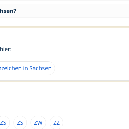
chsen?
hier:
zeichen in Sachsen
ZS
ZS
ZW
ZZ