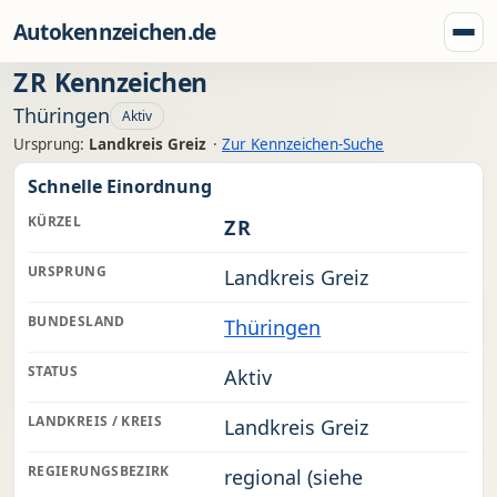
Zum Inhalt springen
Autokennzeichen.de
Menü
ZR
Kennzeichen
Thüringen
Aktiv
Ursprung:
Landkreis Greiz
·
Zur Kennzeichen-Suche
Schnelle Einordnung
KÜRZEL
ZR
URSPRUNG
Landkreis Greiz
BUNDESLAND
Thüringen
STATUS
Aktiv
LANDKREIS / KREIS
Landkreis Greiz
REGIERUNGSBEZIRK
regional (siehe