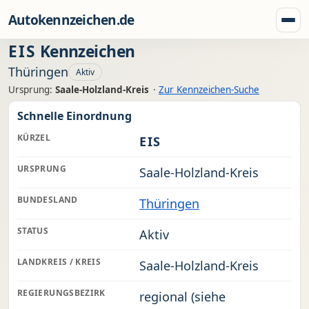
Zum Inhalt springen
Autokennzeichen.de
Menü
EIS
Kennzeichen
Thüringen
Aktiv
Ursprung:
Saale-Holzland-Kreis
·
Zur Kennzeichen-Suche
Schnelle Einordnung
KÜRZEL
EIS
URSPRUNG
Saale-Holzland-Kreis
BUNDESLAND
Thüringen
STATUS
Aktiv
LANDKREIS / KREIS
Saale-Holzland-Kreis
REGIERUNGSBEZIRK
regional (siehe