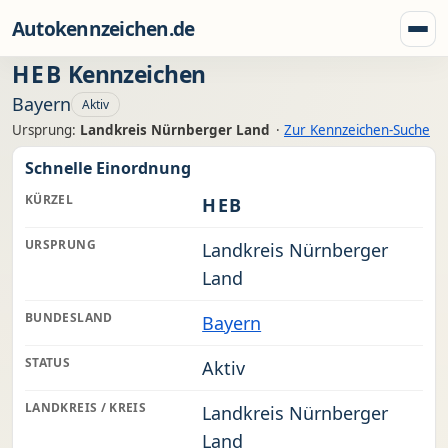
Zum Inhalt springen
Autokennzeichen.de
Menü
HEB
Kennzeichen
Bayern
Aktiv
Ursprung:
Landkreis Nürnberger Land
·
Zur Kennzeichen-Suche
Schnelle Einordnung
KÜRZEL
HEB
URSPRUNG
Landkreis Nürnberger
Land
BUNDESLAND
Bayern
STATUS
Aktiv
LANDKREIS / KREIS
Landkreis Nürnberger
Land