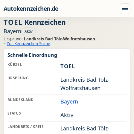
Zum Inhalt springen
Autokennzeichen.de
Menü
TOEL
Kennzeichen
Bayern
Aktiv
Ursprung:
Landkreis Bad Tölz-Wolfratshausen
·
Zur Kennzeichen-Suche
Schnelle Einordnung
KÜRZEL
TOEL
URSPRUNG
Landkreis Bad Tölz-
Wolfratshausen
BUNDESLAND
Bayern
STATUS
Aktiv
LANDKREIS / KREIS
Landkreis Bad Tölz-