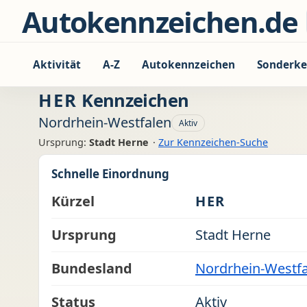
Zum Inhalt springen
Autokennzeichen.de
Aktivität
A-Z
Autokennzeichen
Sonderke
HER
Kennzeichen
Nordrhein-Westfalen
Aktiv
Ursprung:
Stadt Herne
·
Zur Kennzeichen-Suche
Schnelle Einordnung
Kürzel
HER
Ursprung
Stadt Herne
Bundesland
Nordrhein-Westf
Status
Aktiv