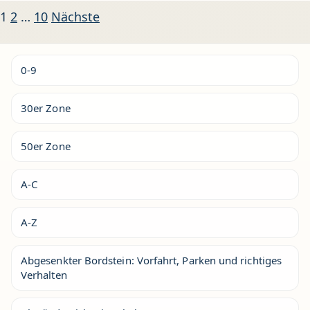
Seitennummerierung der Beiträ
1
2
…
10
Nächste
0-9
30er Zone
50er Zone
A-C
A-Z
Abgesenkter Bordstein: Vorfahrt, Parken und richtiges
Verhalten