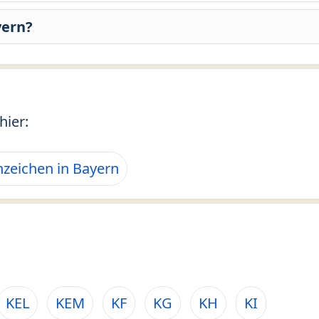
yern?
hier:
zeichen in Bayern
KEL
KEM
KF
KG
KH
KI