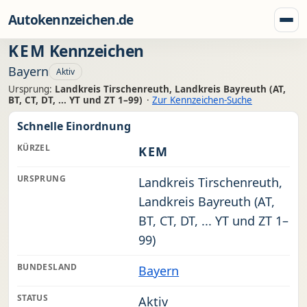
Zum Inhalt springen
Autokennzeichen.de
Menü
KEM
Kennzeichen
Bayern
Aktiv
Ursprung:
Landkreis Tirschenreuth, Landkreis Bayreuth (AT,
BT, CT, DT, ... YT und ZT 1–99)
·
Zur Kennzeichen-Suche
Schnelle Einordnung
KÜRZEL
KEM
URSPRUNG
Landkreis Tirschenreuth,
Landkreis Bayreuth (AT,
BT, CT, DT, ... YT und ZT 1–
99)
BUNDESLAND
Bayern
STATUS
Aktiv