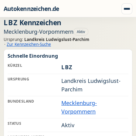
Zum Inhalt springen
Autokennzeichen.de
Menü
LBZ
Kennzeichen
Mecklenburg-Vorpommern
Aktiv
Ursprung:
Landkreis Ludwigslust-Parchim
·
Zur Kennzeichen-Suche
Schnelle Einordnung
KÜRZEL
LBZ
URSPRUNG
Landkreis Ludwigslust-
Parchim
BUNDESLAND
Mecklenburg-
Vorpommern
STATUS
Aktiv