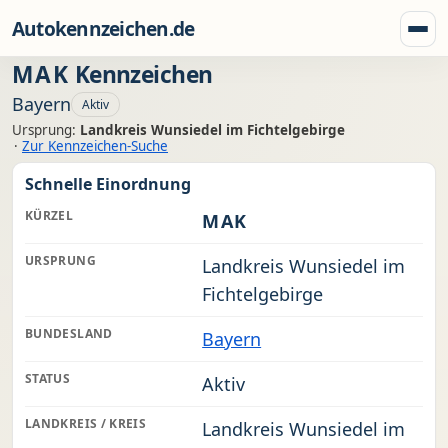
Zum Inhalt springen
Autokennzeichen.de
Menü
MAK
Kennzeichen
Bayern
Aktiv
Ursprung:
Landkreis Wunsiedel im Fichtelgebirge
·
Zur Kennzeichen-Suche
Schnelle Einordnung
KÜRZEL
MAK
URSPRUNG
Landkreis Wunsiedel im
Fichtelgebirge
BUNDESLAND
Bayern
STATUS
Aktiv
LANDKREIS / KREIS
Landkreis Wunsiedel im