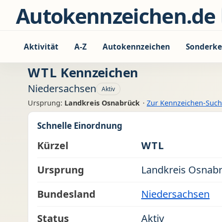
Zum Inhalt springen
Autokennzeichen.de
Aktivität
A-Z
Autokennzeichen
Sonderke
WTL
Kennzeichen
Niedersachsen
Aktiv
Ursprung:
Landkreis Osnabrück
·
Zur Kennzeichen-Suc
Schnelle Einordnung
Kürzel
WTL
Ursprung
Landkreis Osnab
Bundesland
Niedersachsen
Status
Aktiv