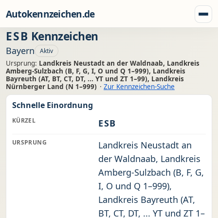
Zum Inhalt springen
Autokennzeichen.de
Menü
ESB
Kennzeichen
Bayern
Aktiv
Ursprung:
Landkreis Neustadt an der Waldnaab, Landkreis
Amberg-Sulzbach (B, F, G, I, O und Q 1–999), Landkreis
Bayreuth (AT, BT, CT, DT, ... YT und ZT 1–99), Landkreis
Nürnberger Land (N 1–999)
·
Zur Kennzeichen-Suche
Schnelle Einordnung
KÜRZEL
ESB
URSPRUNG
Landkreis Neustadt an
der Waldnaab, Landkreis
Amberg-Sulzbach (B, F, G,
I, O und Q 1–999),
Landkreis Bayreuth (AT,
BT, CT, DT, ... YT und ZT 1–