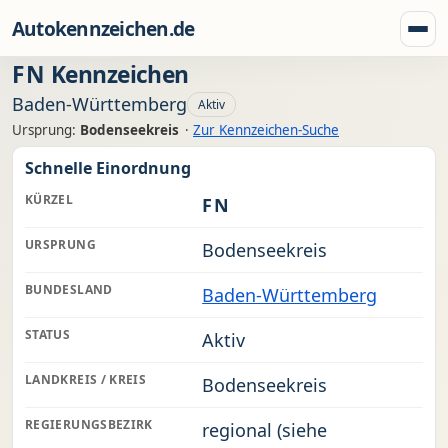
Zum Inhalt springen
Autokennzeichen.de
Menü
FN
Kennzeichen
Baden-Württemberg
Aktiv
Ursprung:
Bodenseekreis
·
Zur Kennzeichen-Suche
Schnelle Einordnung
KÜRZEL
FN
URSPRUNG
Bodenseekreis
BUNDESLAND
Baden-Württemberg
STATUS
Aktiv
LANDKREIS / KREIS
Bodenseekreis
REGIERUNGSBEZIRK
regional (siehe