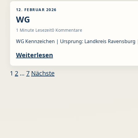
12. FEBRUAR 2026
WG
1 Minute Lesezeit
0 Kommentare
WG Kennzeichen | Ursprung: Landkreis Ravensburg |
Weiterlesen
1
2
…
7
Nächste
Seitennummerierung der B