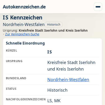
Zum Inhalt springen
Autokennzeichen.de
Menü
IS
Kennzeichen
Nordrhein-Westfalen
Historisch
Ursprung:
Kreisfreie Stadt Iserlohn und Kreis Iserlohn
·
Zur Kennzeichen-Suche
Schnelle Einordnung
KÜRZEL
IS
URSPRUNG
Kreisfreie Stadt Iserlohn
und Kreis Iserlohn
BUNDESLAND
Nordrhein-Westfalen
STATUS
Historisch
NACHFOLGEKENNZEICHEN
LS, MK