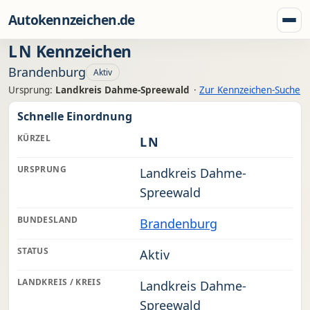
Zum Inhalt springen
Autokennzeichen.de
Menü
LN
Kennzeichen
Brandenburg
Aktiv
Ursprung:
Landkreis Dahme-Spreewald
·
Zur Kennzeichen-Suche
Schnelle Einordnung
KÜRZEL
LN
URSPRUNG
Landkreis Dahme-
Spreewald
BUNDESLAND
Brandenburg
STATUS
Aktiv
LANDKREIS / KREIS
Landkreis Dahme-
Spreewald