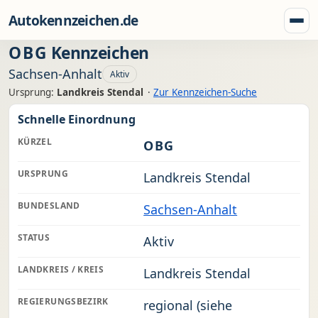
Zum Inhalt springen
Autokennzeichen.de
Menü
OBG
Kennzeichen
Sachsen-Anhalt
Aktiv
Ursprung:
Landkreis Stendal
·
Zur Kennzeichen-Suche
Schnelle Einordnung
KÜRZEL
OBG
URSPRUNG
Landkreis Stendal
BUNDESLAND
Sachsen-Anhalt
STATUS
Aktiv
LANDKREIS / KREIS
Landkreis Stendal
REGIERUNGSBEZIRK
regional (siehe