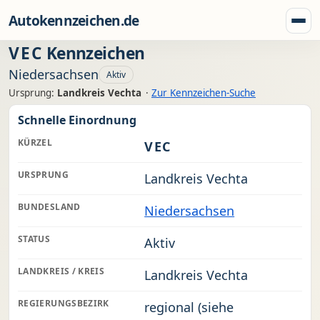
Zum Inhalt springen
Autokennzeichen.de
Menü
VEC
Kennzeichen
Niedersachsen
Aktiv
Ursprung:
Landkreis Vechta
·
Zur Kennzeichen-Suche
Schnelle Einordnung
KÜRZEL
VEC
URSPRUNG
Landkreis Vechta
BUNDESLAND
Niedersachsen
STATUS
Aktiv
LANDKREIS / KREIS
Landkreis Vechta
REGIERUNGSBEZIRK
regional (siehe