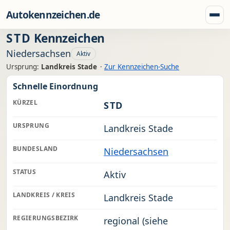
Zum Inhalt springen
Autokennzeichen.de
Menü
STD
Kennzeichen
Niedersachsen
Aktiv
Ursprung:
Landkreis Stade
·
Zur Kennzeichen-Suche
Schnelle Einordnung
KÜRZEL
STD
URSPRUNG
Landkreis Stade
BUNDESLAND
Niedersachsen
STATUS
Aktiv
LANDKREIS / KREIS
Landkreis Stade
REGIERUNGSBEZIRK
regional (siehe