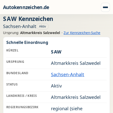
Zum Inhalt springen
Autokennzeichen.de
Menü
SAW
Kennzeichen
Sachsen-Anhalt
Aktiv
Ursprung:
Altmarkkreis Salzwedel
·
Zur Kennzeichen-Suche
Schnelle Einordnung
KÜRZEL
SAW
URSPRUNG
Altmarkkreis Salzwedel
BUNDESLAND
Sachsen-Anhalt
STATUS
Aktiv
LANDKREIS / KREIS
Altmarkkreis Salzwedel
REGIERUNGSBEZIRK
regional (siehe