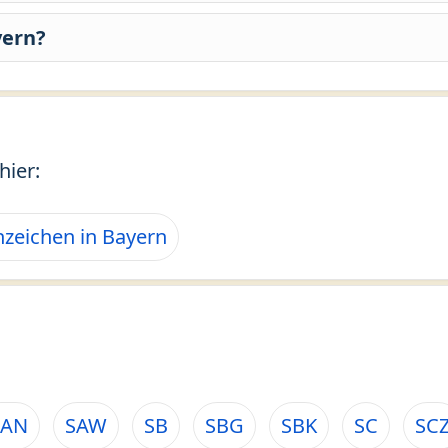
yern?
hier:
zeichen in Bayern
SAN
SAW
SB
SBG
SBK
SC
SC