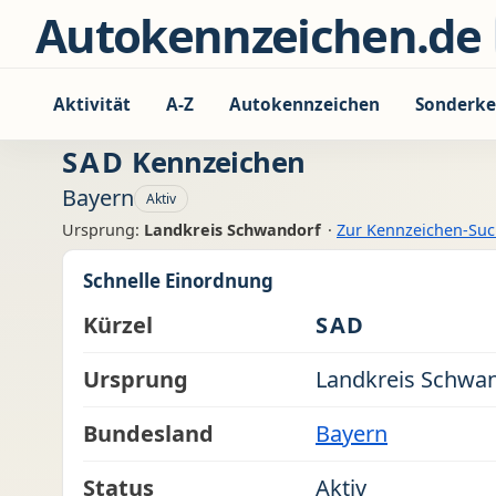
Zum Inhalt springen
Autokennzeichen.de
Aktivität
A-Z
Autokennzeichen
Sonderke
SAD
Kennzeichen
Bayern
Aktiv
Ursprung:
Landkreis Schwandorf
·
Zur Kennzeichen-Su
Schnelle Einordnung
Kürzel
SAD
Ursprung
Landkreis Schwa
Bundesland
Bayern
Status
Aktiv