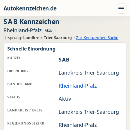
Zum Inhalt springen
Autokennzeichen.de
Menü
SAB
Kennzeichen
Rheinland-Pfalz
Aktiv
Ursprung:
Landkreis Trier-Saarburg
·
Zur Kennzeichen-Suche
Schnelle Einordnung
KÜRZEL
SAB
URSPRUNG
Landkreis Trier-Saarburg
BUNDESLAND
Rheinland-Pfalz
STATUS
Aktiv
LANDKREIS / KREIS
Landkreis Trier-Saarburg
REGIERUNGSBEZIRK
Rheinland-Pfalz