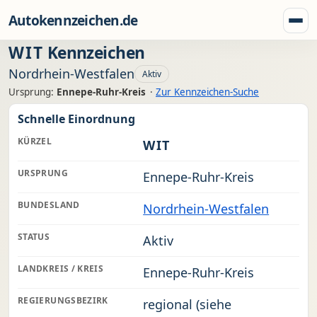
Zum Inhalt springen
Autokennzeichen.de
Menü
WIT
Kennzeichen
Nordrhein-Westfalen
Aktiv
Ursprung:
Ennepe-Ruhr-Kreis
·
Zur Kennzeichen-Suche
Schnelle Einordnung
KÜRZEL
WIT
URSPRUNG
Ennepe-Ruhr-Kreis
BUNDESLAND
Nordrhein-Westfalen
STATUS
Aktiv
LANDKREIS / KREIS
Ennepe-Ruhr-Kreis
REGIERUNGSBEZIRK
regional (siehe