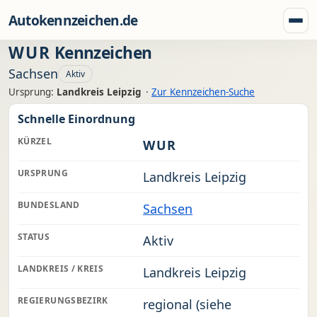
Zum Inhalt springen
Autokennzeichen.de
Menü
WUR
Kennzeichen
Sachsen
Aktiv
Ursprung:
Landkreis Leipzig
·
Zur Kennzeichen-Suche
Schnelle Einordnung
KÜRZEL
WUR
URSPRUNG
Landkreis Leipzig
BUNDESLAND
Sachsen
STATUS
Aktiv
LANDKREIS / KREIS
Landkreis Leipzig
REGIERUNGSBEZIRK
regional (siehe