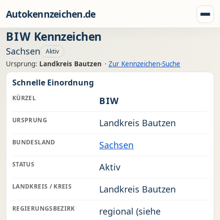
Zum Inhalt springen
Autokennzeichen.de
Menü
BIW
Kennzeichen
Sachsen
Aktiv
Ursprung:
Landkreis Bautzen
·
Zur Kennzeichen-Suche
Schnelle Einordnung
KÜRZEL
BIW
URSPRUNG
Landkreis Bautzen
BUNDESLAND
Sachsen
STATUS
Aktiv
LANDKREIS / KREIS
Landkreis Bautzen
REGIERUNGSBEZIRK
regional (siehe