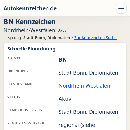
Zum Inhalt springen
Autokennzeichen.de
Menü
BN
Kennzeichen
Nordrhein-Westfalen
Aktiv
Ursprung:
Stadt Bonn, Diplomaten
·
Zur Kennzeichen-Suche
Schnelle Einordnung
KÜRZEL
BN
URSPRUNG
Stadt Bonn, Diplomaten
BUNDESLAND
Nordrhein-Westfalen
STATUS
Aktiv
LANDKREIS / KREIS
Stadt Bonn, Diplomaten
REGIERUNGSBEZIRK
regional (siehe