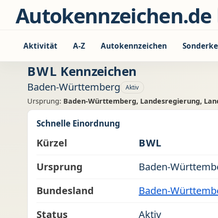
Zum Inhalt springen
Autokennzeichen.de
Aktivität
A-Z
Autokennzeichen
Sonderke
BWL
Kennzeichen
Baden-Württemberg
Aktiv
Ursprung:
Baden-Württemberg, Landesregierung, Land
Schnelle Einordnung
Kürzel
BWL
Ursprung
Baden-Württember
Bundesland
Baden-Württemb
Status
Aktiv