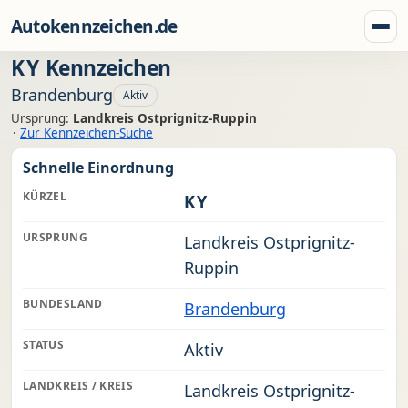
Zum Inhalt springen
Autokennzeichen.de
Menü
KY
Kennzeichen
Brandenburg
Aktiv
Ursprung:
Landkreis Ostprignitz-Ruppin
·
Zur Kennzeichen-Suche
Schnelle Einordnung
KÜRZEL
KY
URSPRUNG
Landkreis Ostprignitz-
Ruppin
BUNDESLAND
Brandenburg
STATUS
Aktiv
LANDKREIS / KREIS
Landkreis Ostprignitz-